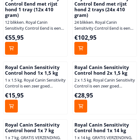
waarin een geselecteerde eiwit-
waarin een geselecteerde eiwit-
Control Eend met rijst
Control Eend met rijst
en koolhydraatbron (kip
en koolhydraatbron (kip
hond 1 tray (12x 410
hond 2 trays (24x 410
respectievelijk tapioca) worden
respectievelijk tapioca) worden
gram)
gram)
gebruikt, dat de kans op huid-of
gebruikt, dat de kans op huid-of
12 blikken. Royal Canin
24 blikken. Royal Canin
maagdarmreacties m...
maagdarmreacties m...
Sensitivity Control Eend is een
Sensitivity Control Eend is een
zeer goed verteerbare voeding,
zeer goed verteerbare voeding,
Prijs: 55,95
Prijs: 102,95
€55,95
€102,95
samengesteld ter ondersteuning
samengesteld ter ondersteuning
van de behandeling bij
van de behandeling bij
voedselallergie of
voedselallergie of
voedselintolerantie bij honden.
voedselintolerantie bij honden.
Het is een complete voeding
Het is een complete voeding
Royal Canin Sensitivity
Royal Canin Sensitivity
waarin een geselecteerde eiwit-
waarin een geselecteerde eiwit-
Control hond 1x 1,5 kg
Control hond 2x 1,5 kg
en koolhydraatbron (eend
en koolhydraatbron (eend
1 x 1.5 kg. Royal Canin Sensitivity
2 x 1.5 kg. Royal Canin Sensitivity
respectievelijk tapioca) worden
respectievelijk tapioca) worden
Control is een zeer goed
Control is een zeer goed
gebruikt, dat de kans op huid-of
gebruikt, dat de kans op huid-of
verteerbare voeding,
verteerbare voeding,
maagdarmreacties...
maagdarmreacties...
Prijs: 15,95
Prijs: 28,95
€15,95
€28,95
samengesteld ter ondersteuning
samengesteld ter ondersteuning
van de behandeling bij
van de behandeling bij
voedselallergie of
voedselallergie of
voedselintolerantie bij honden.
voedselintolerantie bij honden.
Het is een complete voeding
Het is een complete voeding
Royal Canin Sensitivity
Royal Canin Sensitivity
waarin een geselecteerde eiwit-
waarin een geselecteerde eiwit-
Control hond 1x 7 kg
Control hond 1x 14 kg
en koolhydraatbron (eend
en koolhydraatbron (eend
1 x 7 kg. GRATIS VERZENDING.
1 x 14 kg. GRATIS VERZENDING.
respectievelijk tapioca) worden
respectievelijk tapioca) worden