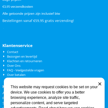
€3,95
verzendkosten
Alle getoonde prijzen zijn inclusief btw
Bestellingen vanaf €59,95 gratis verzending!
.
.
Klantenservice
Contact
Bezorgen en levertijd
Klachten en retourneren
Over Ons
FAQ - Veelgestelde vragen
Over betalen
Close
Hondenkattenapotheek
This website may request cookies to be set on your
device. We use cookies to offer you a better
Algemene voorwaarden
browsing experience, analyze site traffic,
Privacy Policy
personalize content, and serve targeted
Sitemap