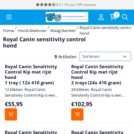
Cookievoorkeuren zijn momenteel gesloten.
9.2 / 10
van
109
reviews
0
/
/
/
Royal Canin sensitivity control
Home
Hond-dieetvoer
Maag/darmen
hond
Royal Canin sensitivity control
hond
Sorteermethode
9
Artikelen
Royal Canin Sensitivity
Royal Canin Sensitivity
Control Kip met rijst
Control Kip met rijst
hond
hond
1 tray ( 12x 410 gram)
2 trays (24x 410 gram)
12 blikken. Royal Canin
24 blikken. Royal Canin
Sensitivity Control Kip is een
Sensitivity Control Kip is een
zeer goed verteerbare voeding,
zeer goed verteerbare voeding,
Prijs: 55,95
Prijs: 102,95
€55,95
€102,95
samengesteld ter ondersteuning
samengesteld ter ondersteuning
van de behandeling bij
van de behandeling bij
voedselallergie of
voedselallergie of
voedselintolerantie bij honden.
voedselintolerantie bij honden.
Het is een complete voeding
Het is een complete voeding
Royal Canin Sensitivity
Royal Canin Sensitivity