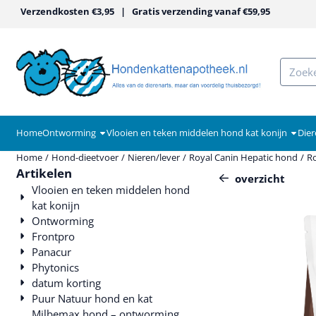
Cookievoorkeuren zijn momenteel gesloten.
Verzendkosten €3,95 | Gratis verzending vanaf €59,95
Zoeken
Home
Ontworming
Vlooien en teken middelen hond kat konijn
Dier
Home
/
Hond-dieetvoer
/
Nieren/lever
/
Royal Canin Hepatic hond
/
Ro
Artikelen
overzicht
Vlooien en teken middelen hond
kat konijn
Ontworming
Frontpro
Panacur
Phytonics
datum korting
Puur Natuur hond en kat
Milbemax hond – ontworming