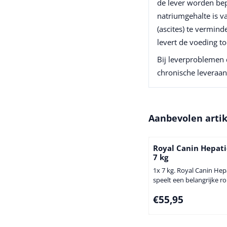
de lever worden bep
natriumgehalte is v
(ascites) te vermin
levert de voeding t
Bij leverproblemen 
chronische leveraan
Aanbevolen arti
Royal Canin Hepati
7 kg
1x 7 kg. Royal Canin Hep
speelt een belangrijke rol
behandeling van levera
Prijs: 55,95
€55,95
Royal Canin Hepatic Diet 
ontwikkeld ter onderste
behandeling van levera