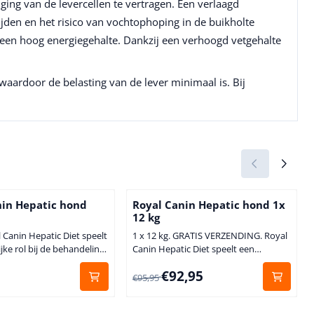
ing van de levercellen te vertragen. Een verlaagd
jden en het risico van vochtophoping in de buikholte
een hoog energiegehalte. Dankzij een verhoogd vetgehalte
waardoor de belasting van de lever minimaal is. Bij
nin Hepatic hond
Royal Canin Hepatic hond 1x
12 kg
 Canin Hepatic Diet speelt
1 x 12 kg. GRATIS VERZENDING. Royal
jke rol bij de behandeling
Canin Hepatic Diet speelt een
ndoeningen. Royal Canin
belangrijke rol bij de behandeling van
0
Van 95,95 voor 92,95
€92,95
 is speciaal ontwikkeld ter
leveraandoeningen. Royal Canin
€95,95
ng van de behandeling
Hepatic Diet is speciaal ontwikkeld ter
ndoeningen bij de hond.
ondersteuning van de behandeling