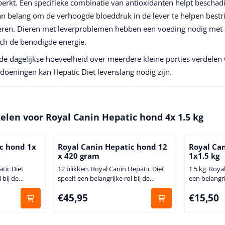
erkt. Een specifieke combinatie van antioxidanten helpt beschadig
an belang om de verhoogde bloeddruk in de lever te helpen bestri
deren. Dieren met leverproblemen hebben een voeding nodig met 
och de benodigde energie.
de dagelijkse hoeveelheid over meerdere kleine porties verdelen 
doeningen kan Hepatic Diet levenslang nodig zijn.
kelen voor
Royal Canin Hepatic hond 4x 1.5 kg
c hond 1x
Royal Canin Hepatic hond 12
Royal Ca
x 420 gram
1x1.5 kg
atic Diet
12 blikken. Royal Canin Hepatic Diet
1.5 kg Royal
 bij de
speelt een belangrijke rol bij de
een belangri
andoeningen.
behandeling van leveraandoeningen.
van leveraa
Prijs: 45,95
Prijs: 15,5
€45,95
€15,50
is speciaal
Royal Canin Hepatic Diet is speciaal
Hepatic Diet
uning van de
ontwikkeld ter ondersteuning van de
ondersteuni
andoeningen
behandeling van leveraandoeningen
van leveraa