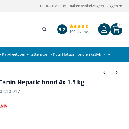
Contact
Account maken
Winkelwagen
Inloggen
0
9.2
109 reviews
Meer
Kat-dieetvoer
Kattenvoer
Puur Natuur hond en kat
Canin Hepatic hond 4x 1.5 kg
02.10.017