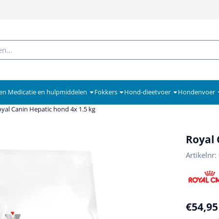
en Medicatie en hulpmiddelen
Fokkers
Hond-dieetvoer
Hondenvoer
yal Canin Hepatic hond 4x 1.5 kg
Royal 
Artikelnr:
€
54,95