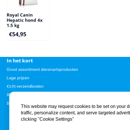
Royal Canin
Hepatic hond 4x
1.5 kg
€
54,95
In het kort
Groot assortiment dierenartsproducten
Lage prijzen
€3,95
verzendkosten
Alle getoonde prijzen zijn inclusief btw
Bestellingen vanaf €59,95 gratis verzending!
This website may request cookies to be set on your d
.
.
traffic, personalize content, and serve targeted ad
clicking "Cookie Settings"