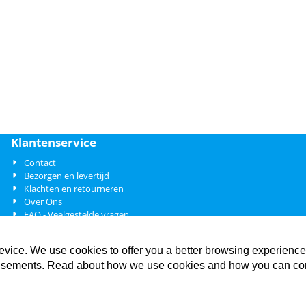
Klantenservice
Contact
Bezorgen en levertijd
Klachten en retourneren
Over Ons
FAQ - Veelgestelde vragen
Over betalen
evice. We use cookies to offer you a better browsing experience
vertisements. Read about how we use cookies and how you can co
KvK: 27354529 - Btw: NL8023.65.309B01