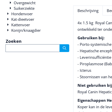
Overgewicht
Suikerziekte
Beschrijving
Be
Hondenvoer
Kat-dieetvoer
4x 1.5 kg Royal Can
Kattenvoer
ontwikkeld ter onde
Konijn/knaagdier
Gebruiken bij:
Zoeken
- Porto-systemische
Zoeken
- Hepatische encep
- Leverinsufficiëntie
- Piroplasmose (Bab
- Icterus
- Stoornissen van 
Niet gebruiken bij
Royal Canin Hepatic 
Eigenschappen Hep
Koper kan in de leve