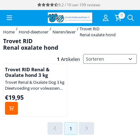
Cookievoorkeuren zijn momenteel gesloten.
9.2 / 10
van
109
reviews
0
/
/
/
Trovet RID
Home
Hond-dieetvoer
Nieren/lever
Renal oxalate hond
Trovet RID
Renal oxalate hond
Sorteermethode
1
Artikelen
Trovet RID Renal &
Oxalate hond 3 kg
Trovet Renal & Oxalate Dog 3 kg
Dieetvoeding voor volwassen
honden met onvoldoende
Prijs: 19,95
€19,95
nierfunctie Indicaties
(Chronische) nierinsufficientie
Uraat, cystine en calciumoxalaat
urolithiasis Contra-Indicaties
Pups Dracht en lactatie Struviet
1
urolithiasis Extra informatie
Ondersteunt de nier...