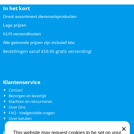
In het kort
Groot assortiment dierenartsproducten
Lage prijzen
€3,95
verzendkosten
Alle getoonde prijzen zijn inclusief btw
Bestellingen vanaf €59,95 gratis verzending!
.
.
Klantenservice
Contact
Bezorgen en levertijd
Klachten en retourneren
Over Ons
FAQ - Veelgestelde vragen
Over betalen
Close
Hondenkattenapotheek
This website may request cookies to be set on your