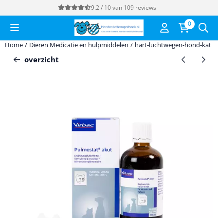
Cookievoorkeuren zijn momenteel gesloten.
9.2 / 10
van
109
reviews
0
Home
/
Dieren Medicatie en hulpmiddelen
/
hart-luchtwegen-hond-kat
/
overzicht