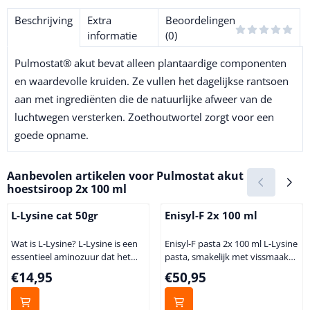
Beschrijving
Extra
Beoordelingen
informatie
(0)
Pulmostat® akut bevat alleen plantaardige componenten
en waardevolle kruiden. Ze vullen het dagelijkse rantsoen
aan met ingrediënten die de natuurlijke afweer van de
luchtwegen versterken. Zoethoutwortel zorgt voor een
goede opname.
Aanbevolen artikelen voor
Pulmostat akut
hoestsiroop 2x 100 ml
L-Lysine cat 50gr
Enisyl-F 2x 100 ml
Wat is L-Lysine? L-Lysine is een
Enisyl-F pasta 2x 100 ml L-Lysine
essentieel aminozuur dat het
pasta, smakelijk met vissmaak
lichaam uit de voeding haalt. Uw
voor de verhoging van de
Prijs: 14,95
Prijs: 50,95
€14,95
€50,95
dier maakt dit niet zelf aan. L-
weerstand tegen
Lysine is een belangrijke
Herpesvirussen (FHV-1)bij
bouwstof van eiwitten. Zo
kittens en katten. FHV-1 is een