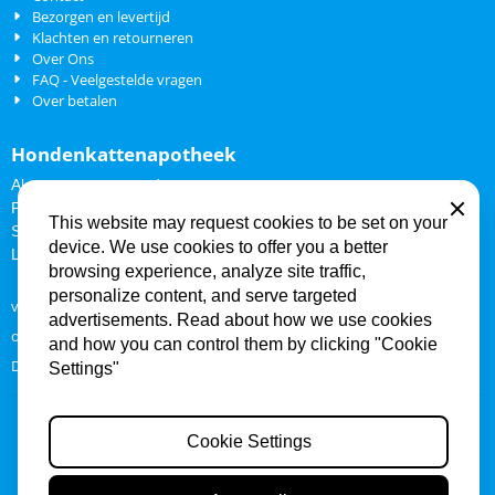
Bezorgen en levertijd
Klachten en retourneren
Over Ons
FAQ - Veelgestelde vragen
Over betalen
Hondenkattenapotheek
Algemene voorwaarden
Privacy Policy
Close
This website may request cookies to be set on your
Sitemap
device. We use cookies to offer you a better
Links
browsing experience, analyze site traffic,
personalize content, and serve targeted
vlooien en teken middelen hond en kat
advertisements. Read about how we use cookies
ontwormen hond en kat
and how you can control them by clicking "Cookie
Dieren medicatie en hulpmiddelen
Settings"
KvK: 27354529 - Btw: NL8023.65.309B01
De waardering van www.hondenkattenapotheek.nl bij
WebwinkelKeur
Cookie Settings
is 9.2/10 gebaseerd op 109 reviews.
© 2019 Hondenkattenapotheek
|
Gemaakt met het
Shoptrader
platform