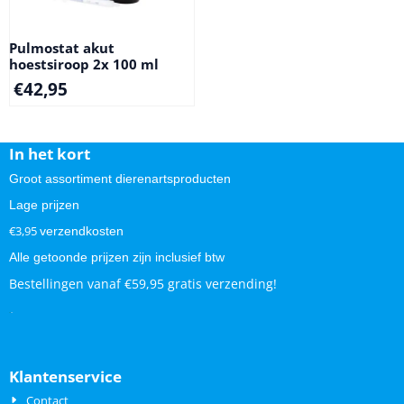
Pulmostat akut
hoestsiroop 2x 100 ml
€
42,95
In het kort
Groot assortiment dierenartsproducten
Lage prijzen
€3,95
verzendkosten
Alle getoonde prijzen zijn inclusief btw
Bestellingen vanaf €59,95 gratis verzending!
.
.
Klantenservice
Contact