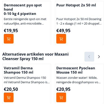
Dermoscent pyo spot
Puur Hotspot 2x 50 ml
hond
0-10 kg 4 pipetten
Eerste reinigende spot-on met
Puur Hotspot 2x 50 ml Dosering
natuurlijke, anti-microbiële
1 - 2 x daags (1 ml = 20 druppels)
ingrediënten. Reinigt, hydrateert
Hond 10 - 15 druppels Kat 3 -
Prijs: 19,95
Prijs: 49,95
€19,95
€49,95
en zorgt voor een evenwichtige
5 druppels Goed schudden voor
huidflora. Helpt de
gebruik Indien het in de praktijk
beschermende barrièrefunctie
lastig is om dit product
van de huid herstellen. Helpt bij
meerdere malen per dag toe te
het verminderen van de kans op
dienen, volstaat 1 keer per dag
Alternatieve artikelen voor
Maxani
recidiverende huidinfecties.
of 1 keer per 2 dagen. Geef dan
Cleanser Spray 150 ml
Indicaties: terugkerende
de m...
huidinfecties (pyodermie,
Vetramil Derma
Dermoscent Pyoclean
Malassezia dermatitis).
Shampoo 150 ml
Mousse 150 ml
Vetramil Derma Shampoo 150
Wassen zonder water! Milde,
ml Vetramil Derma Shampoo is
reinigende droogshampoo voor
speciaal ontwikkeld voor
honden en katten die lijden aan
Prijs: 20,50
Prijs: 20,95
€20,50
€20,95
honden met een geprikkelde
huidinfecties, pyodermie en
huid. De pH waarde van de
Malassezia dermatitis.
shampoo is afgestemd op
zuurgraad van de hondenhuid