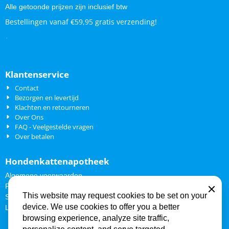
Alle getoonde prijzen zijn inclusief btw
Bestellingen vanaf €59,95 gratis verzending!
.
.
Klantenservice
Contact
Bezorgen en levertijd
Klachten en retourneren
Over Ons
FAQ - Veelgestelde vragen
Over betalen
Hondenkattenapotheek
Algemene voorwaarden
Privacy Policy
Close
This website may request cookies to be set on your
Sitemap
device. We use cookies to offer you a better
Links
browsing experience, analyze site traffic,