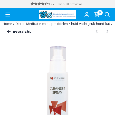
Cookievoorkeuren zijn momenteel gesloten.
9.2 / 10
van
109
reviews
0
Home
/
Dieren Medicatie en hulpmiddelen
/
huid-vacht-jeuk-hond-kat
/
overzicht