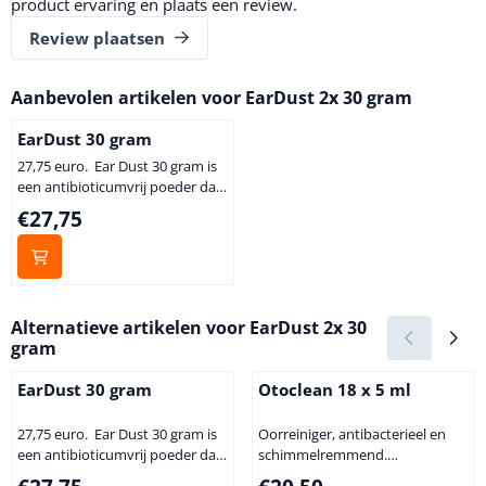
product ervaring en plaats een review.
Review plaatsen
Aanbevolen artikelen voor
EarDust 2x 30 gram
EarDust 30 gram
27,75 euro. Ear Dust 30 gram is
een antibioticumvrij poeder dat
antibacterieel werkt en ervoor
Prijs: 27,75
€27,75
zorgt dat de haren in de
gehoorgang gemakkelijker
loslaten. Hierdoor gaat het
plukken (bij bijvoorbeeld
labradoodles) gemakkelijker en
Alternatieve artikelen voor
EarDust 2x 30
is het minder pijnlijk. Ear Dust
gram
tegen bruine afscheiding in de
oren Ear Dust werkt goed tegen
EarDust 30 gram
Otoclean 18 x 5 ml
de pseudomonas bacterie ...
27,75 euro. Ear Dust 30 gram is
Oorreiniger, antibacterieel en
een antibioticumvrij poeder dat
schimmelremmend.
antibacterieel werkt en ervoor
Productomschrijving Otoclean is
Prijs: 27,75
Prijs: 20,50