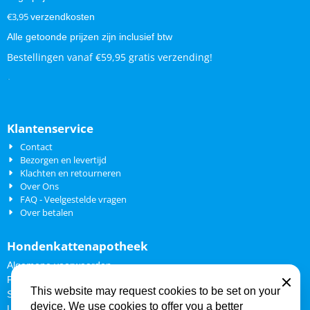
€3,95
verzendkosten
Alle getoonde prijzen zijn inclusief btw
Bestellingen vanaf €59,95 gratis verzending!
.
.
Klantenservice
Contact
Bezorgen en levertijd
Klachten en retourneren
Over Ons
FAQ - Veelgestelde vragen
Over betalen
Hondenkattenapotheek
Algemene voorwaarden
Privacy Policy
Close
This website may request cookies to be set on your
Sitemap
device. We use cookies to offer you a better
Links