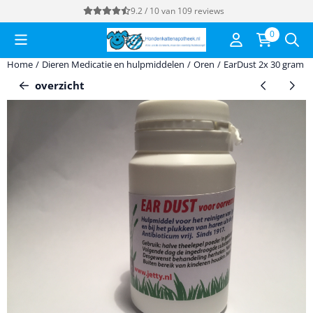
Cookievoorkeuren zijn momenteel gesloten.
9.2 / 10
van
109
reviews
0
Home
/
Dieren Medicatie en hulpmiddelen
/
Oren
/
EarDust 2x 30 gram
overzicht