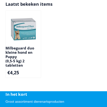
zweepwormen bij honden
Laatst bekeken items
werkzame stoffen in Mil
milbemycine oxime en pr
Doseringen Milbemax kleine hond :
honden va...
Milbeguard duo
kleine hond en
Puppy
(0,5-5 kg) 2
tabletten
€
4,25
In het kort
Groot assortiment dierenartsproducten