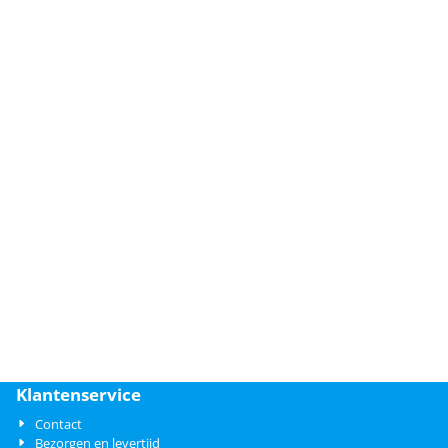
 De
bemax zijn:
aziquantel.
Klantenservice
Contact
Bezorgen en levertijd