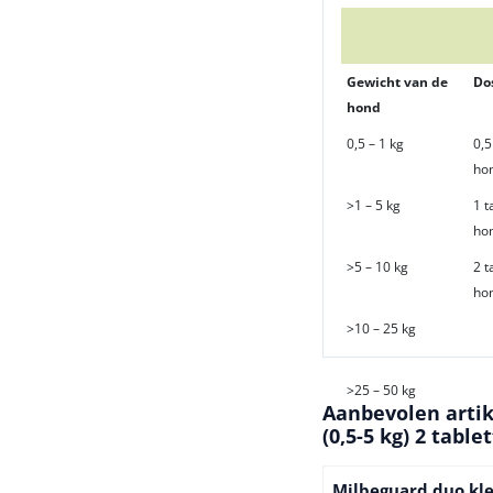
Gewicht van de
Do
hond
0,5 – 1 kg
0,5
ho
>1 – 5 kg
1 t
ho
>5 – 10 kg
2 t
ho
>10 – 25 kg
>25 – 50 kg
Aanbevolen arti
(0,5-5 kg) 2 table
Milbeguard duo kl