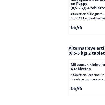
en Puppy
(0,5-5 kg) 4 tablett
4 tabletten Milbeguard 
hond Milbeguard smakelijke
ontwormingstabletten 
Prijs: 6,95
€6,95
vleessmaak) voor honden
geschikt voor de behand
infecties veroorzaakt do
rondwormen, haakworm
longwormen en lintwor
Alternatieve art
de preventie van hartwo
(0,5-5 kg) 2 table
Milbeguardis tevens we
oogworm. Milbeguard ta
mogen uitsluitend oraa..
Milbemax kleine h
4 tabletten
4 tabletten. Milbemax is
breedspectrum ontwor
in gewone tablet of smak
Prijs: 6,95
€6,95
kauwtablet. Milbemax is 
van hartworminfecties e
behandeling van spoel
lintwormen, haakworme