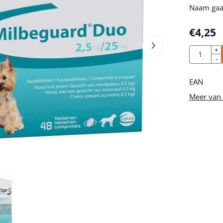
Naam gaat
€
4,25
Aantal
+
-
EAN
Meer van