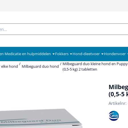
en Medicatie en hulpmiddelen
Fokkers
Hond-dieetvoer
Hondenvoer
/
/
Milbeguard duo kleine hond en Puppy
 elke hond
Milbeguard duo hond
(0,5-5 kg) 2 tabletten
Milbeg
(0,5-5 
Artikelnr: