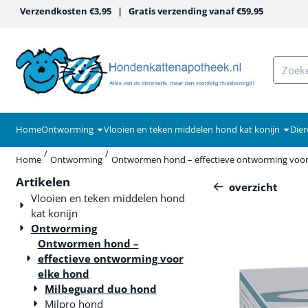
Cookievoorkeuren zijn momenteel gesloten.
Verzendkosten €3,95 | Gratis verzending vanaf €59,95
Zoeken
Home
Ontworming
Vlooien en teken middelen hond kat konijn
Dier
/
/
Home
Ontworming
Ontwormen hond – effectieve ontworming voor
Artikelen
overzicht
Vlooien en teken middelen hond
kat konijn
Ontworming
Ontwormen hond –
effectieve ontworming voor
elke hond
Milbeguard duo hond
Milpro hond