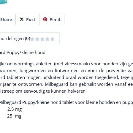
Share
Post
Pin-it
oordelingen (0)
uard Puppy/kleine hond
jke ontwormingstabletten (met vleessmaak) voor honden zijn ges
ormen, longwormen en lintwormen en voor de preventie van 
d tabletten mogen uitsluitend oraal worden toegediend, tegel
r jaar te ontwormen. Milbeguard kan gebruikt worden vanaf ee
elstreep om eenvoudig te kunnen halveren.
lbeguard Puppy/kleine hond tablet voor kleine honden en puppy’
me 2,5 mg
l 25 mg