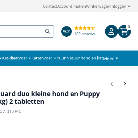
Contact
Account maken
Winkelwagen
Inloggen
0
9.2
109 reviews
Meer
Kat-dieetvoer
Kattenvoer
Puur Natuur hond en kat
uard duo kleine hond en Puppy
kg) 2 tabletten
07.01.040