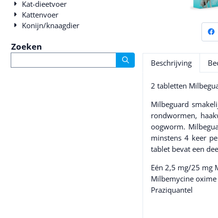
Kat-dieetvoer
Kattenvoer
Konijn/knaagdier
Zoeken
Zoeken
Beschrijving
Be
2 tabletten Milbeg
Milbeguard smakeli
rondwormen, haakw
oogworm. Milbeguar
minstens 4 keer pe
tablet bevat een de
Eén 2,5 mg/25 mg Mi
Milbemycine oxi
Praziquante