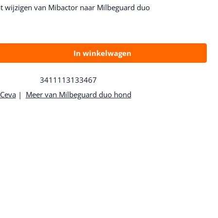
 wijzigen van Mibactor naar Milbeguard duo
In winkelwagen
3411113133467
 Ceva
|
Meer van Milbeguard duo hond