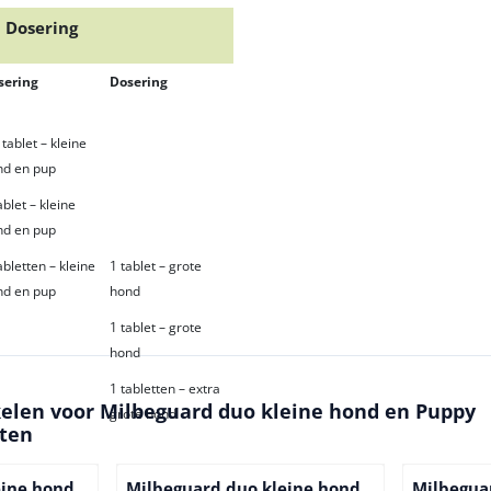
Dosering
sering
Dosering
 tablet – kleine
nd en pup
ablet – kleine
nd en pup
abletten – kleine
1 tablet – grote
nd en pup
hond
1 tablet – grote
hond
1 tabletten – extra
kelen voor
Milbeguard duo kleine hond en Puppy
grote hond
tten
eine hond
Milbeguard duo kleine hond
Milbegua