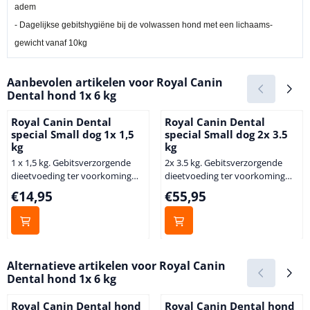
adem
- Dagelijkse gebitshygiëne bij de volwassen hond met een lichaams-
gewicht vanaf 10kg
Aanbevolen artikelen voor
Royal Canin
Dental hond 1x 6 kg
Royal Canin Dental
Royal Canin Dental
special Small dog 1x 1,5
special Small dog 2x 3.5
kg
kg
1 x 1,5 kg. Gebitsverzorgende
2x 3.5 kg. Gebitsverzorgende
dieetvoeding ter voorkoming
dieetvoeding ter voorkoming
van van tandplak en tandsteen
van van tandplak en tandsteen
Prijs: 14,95
Prijs: 55,95
€14,95
€55,95
Royal Canin Dental Diet is een
Royal Canin Dental Diet is een
speciale gebitsverzorgende
speciale gebitsverzorgende
dieetvoeding voor kleine,
dieetvoeding voor kleine,
volwassen honden (tot 10kg).
volwassen honden (tot 10kg).
Deze zeer smakelijke
Deze zeer smakelijke
Alternatieve artikelen voor
Royal Canin
dieetvoeding helpt de vorming
dieetvoeding helpt de vorming
Dental hond 1x 6 kg
van tandplak en tandsteen
van tandplak en tandsteen
voorkomen. Kan worden
voorkomen. Kan worden
Royal Canin Dental hond
Royal Canin Dental hond
voorgeschreven bij - Beperking
voorgeschreven bij - Beperking