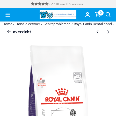
Cookievoorkeuren zijn momenteel gesloten.
9.2 / 10
van
109
reviews
0
Home
/
Hond-dieetvoer
/
Gebitsproblemen
/
Royal Canin Dental hond
/
overzicht