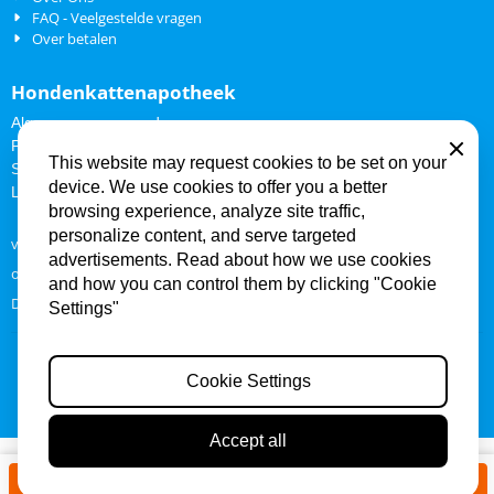
FAQ - Veelgestelde vragen
Over betalen
Hondenkattenapotheek
Algemene voorwaarden
Privacy Policy
Close
This website may request cookies to be set on your
Sitemap
device. We use cookies to offer you a better
Links
browsing experience, analyze site traffic,
personalize content, and serve targeted
vlooien en teken middelen hond en kat
advertisements. Read about how we use cookies
ontwormen hond en kat
and how you can control them by clicking "Cookie
Dieren medicatie en hulpmiddelen
Settings"
KvK: 27354529 - Btw: NL8023.65.309B01
De waardering van www.hondenkattenapotheek.nl bij
WebwinkelKeur
Cookie Settings
is 9.2/10 gebaseerd op 109 reviews.
© 2019 Hondenkattenapotheek
|
Gemaakt met het
Shoptrader
platform
Accept all
In winkelwagen