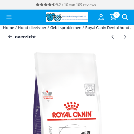
Cookievoorkeuren zijn momenteel gesloten.
9.2 / 10
van
109
reviews
0
Home
/
Hond-dieetvoer
/
Gebitsproblemen
/
Royal Canin Dental hond
/
overzicht