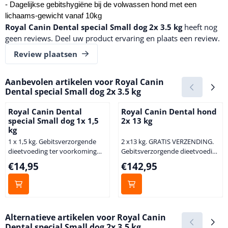
- Dagelijkse gebitshygiëne bij de volwassen hond met een
lichaams-gewicht vanaf 10kg
Royal Canin Dental special Small dog 2x 3.5 kg
heeft nog
geen reviews. Deel uw product ervaring en plaats een review.
Review plaatsen
Aanbevolen artikelen voor
Royal Canin
Dental special Small dog 2x 3.5 kg
Royal Canin Dental
Royal Canin Dental hond
special Small dog 1x 1,5
2x 13 kg
kg
1 x 1,5 kg. Gebitsverzorgende
2 x13 kg. GRATIS VERZENDING.
dieetvoeding ter voorkoming
Gebitsverzorgende dieetvoeding
van van tandplak en tandsteen
ter voorkoming van van
Prijs: 14,95
Prijs: 142,95
€14,95
€142,95
Royal Canin Dental Diet is een
tandplak en tandsteen Royal
speciale gebitsverzorgende
Canin Dental Diet is een speciale
dieetvoeding voor kleine,
gebitsverzorgende dieetvoeding
volwassen honden (tot 10kg).
voor kleine, volwassen honden
Deze zeer smakelijke
vanaf 10kg. Deze zeer smakelijke
Alternatieve artikelen voor
Royal Canin
dieetvoeding helpt de vorming
dieetvoeding helpt de vorming
Dental special Small dog 2x 3.5 kg