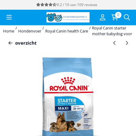
Cookievoorkeuren zijn momenteel gesloten.
9.2 / 10
van
109
reviews
0
/
/
/
Royal Canin starter
Home
Hondenvoer
Royal Canin health Care
mother babydog voor z
overzicht