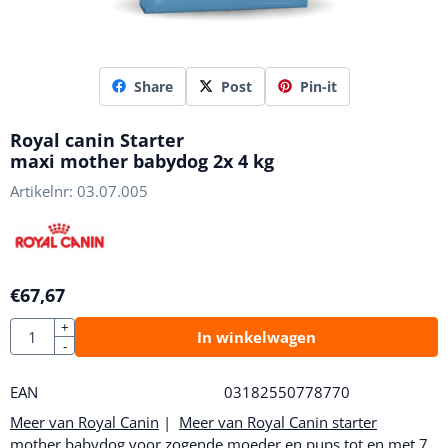
Share
Post
Pin-it
Royal canin Starter
maxi mother babydog 2x 4 kg
Artikelnr:
03.07.005
€
67,67
Aantal
+
In winkelwagen
-
EAN
03182550778770
Meer van Royal Canin
|
Meer van Royal Canin starter
mother babydog voor zogende moeder en pups tot en met 7