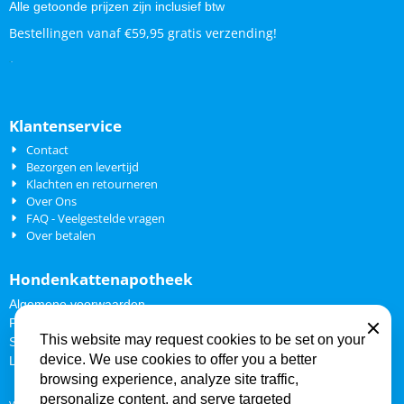
Alle getoonde prijzen zijn inclusief btw
Bestellingen vanaf €59,95 gratis verzending!
.
.
Klantenservice
Contact
Bezorgen en levertijd
Klachten en retourneren
Over Ons
FAQ - Veelgestelde vragen
Over betalen
Hondenkattenapotheek
Algemene voorwaarden
Privacy Policy
Close
This website may request cookies to be set on your
Sitemap
device. We use cookies to offer you a better
Links
browsing experience, analyze site traffic,
personalize content, and serve targeted
vlooien en teken middelen hond en kat